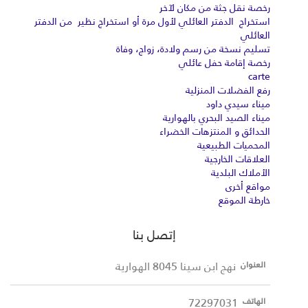
رخصة نقل جثة من مكان لآخر
استخراج الدفتر العائلي لأول مرة أو استخراج نظير من الدفتر
العائلي
تسليم نسخة من رسم ولادة، زواج، وفاة
رخصة إقامة حفل عائلي
carte
رفع الفضلات المنزلية
ميناء سيدي داود
ميناء الصيد البحري بالهوارية
الحدائق و المنتزهات الخضراء
المحميات الطبيعية
العلاقات الخارجية
الأملاك البلدية
مواقع أخرى
خارطة الموقع
إتصل بنا
نهج ابن سينا 8045 الهوارية
العنوان
72297031
الهاتف