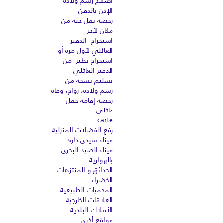
اصلاح رسم ولادة
الإذن بالدفن
رخصة نقل جثة من
مكان لآخر
استخراج الدفتر
العائلي لأول مرة أو
استخراج نظير من
الدفتر العائلي
تسليم نسخة من
رسم ولادة، زواج، وفاة
رخصة إقامة حفل
عائلي
carte
رفع الفضلات المنزلية
ميناء سيدي داود
ميناء الصيد البحري
بالهوارية
الحدائق و المنتزهات
الخضراء
المحميات الطبيعية
العلاقات الخارجية
الأملاك البلدية
مواقع أخرى