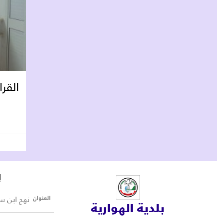
القرا
إ
نهج ابن سينا 8045 ا
العنوان
بلدية الهوارية