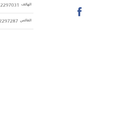
72297031
الهاتف
2297287
الفاكس