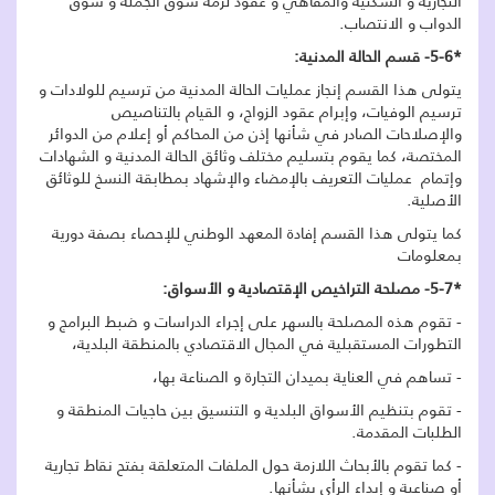
التجارية و السكنية والمقاهي و عقود لزمة سوق الجملة و سوق
الدواب و الانتصاب.
*5-6- قسم الحالة المدنية:
يتولى هذا القسم إنجاز عمليات الحالة المدنية من ترسيم للولادات و
ترسيم الوفيات، وإبرام عقود الزواج، و القيام بالتناصيص
والإصلاحات الصادر في شأنها إذن من المحاكم أو إعلام من الدوائر
المختصة، كما يقوم بتسليم مختلف وثائق الحالة المدنية و الشهادات
وإتمام عمليات التعريف بالإمضاء والإشهاد بمطابقة النسخ للوثائق
الأصلية.
كما يتولى هذا القسم إفادة المعهد الوطني للإحصاء بصفة دورية
بمعلومات
*5-7- مصلحة التراخيص الإقتصادية و الأسواق:
- تقوم هذه المصلحة بالسهر على إجراء الدراسات و ضبط البرامج و
التطورات المستقبلية في المجال الاقتصادي بالمنطقة البلدية،
- تساهم في العناية بميدان التجارة و الصناعة بها،
- تقوم بتنظيم الأسواق البلدية و التنسيق بين حاجيات المنطقة و
الطلبات المقدمة.
- كما تقوم بالأبحاث اللازمة حول الملفات المتعلقة بفتح نقاط تجارية
أو صناعية و إبداء الرأي بشأنها.