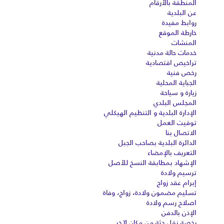
المنطقة بالأرقام
عن البلدية
روابط مفيدة
خارطة الموقع
المنشات
خدمات حالة مدنية
تراخيص اقتصادية
رخص فنية
الجباية المحلية
زيارة و سياحة
المجلس البلدي
الإدارة البلدية و التنظيم الهيكلي
توقيت العمل
الاتصال بنا
الدائرة البلدية بصاحب الجبل
التعريف بالإمضاء
الإشهاد بمطابقة النسخ للأصل
ترسيم ولادة
إبرام عقد زواج
تسليم مضمون ولادة، زواج، وفاة
اصلاح رسم ولادة
الإذن بالدفن
رخصة نقل جثة من مكان لآخر