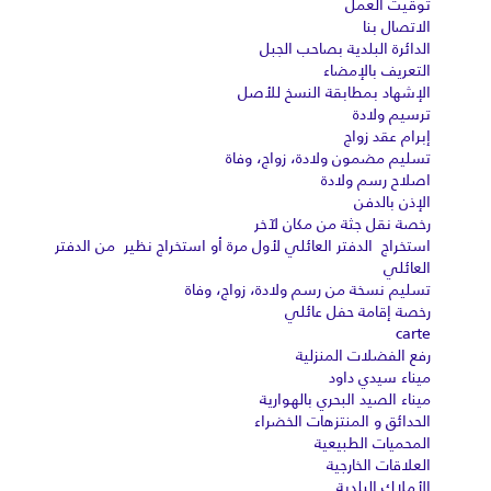
توقيت العمل
الاتصال بنا
الدائرة البلدية بصاحب الجبل
التعريف بالإمضاء
الإشهاد بمطابقة النسخ للأصل
ترسيم ولادة
إبرام عقد زواج
تسليم مضمون ولادة، زواج، وفاة
اصلاح رسم ولادة
الإذن بالدفن
رخصة نقل جثة من مكان لآخر
استخراج الدفتر العائلي لأول مرة أو استخراج نظير من الدفتر
العائلي
تسليم نسخة من رسم ولادة، زواج، وفاة
رخصة إقامة حفل عائلي
carte
رفع الفضلات المنزلية
ميناء سيدي داود
ميناء الصيد البحري بالهوارية
الحدائق و المنتزهات الخضراء
المحميات الطبيعية
العلاقات الخارجية
الأملاك البلدية