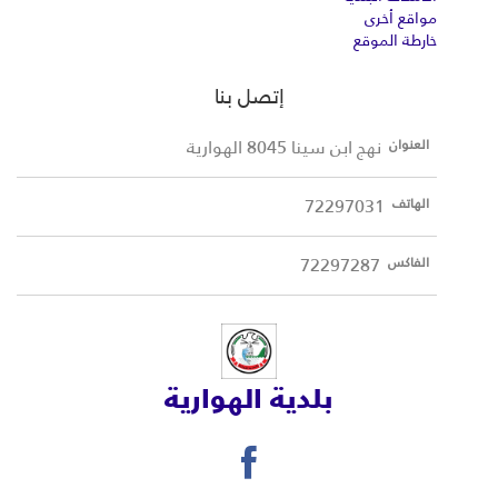
مواقع أخرى
خارطة الموقع
إتصل بنا
نهج ابن سينا 8045 الهوارية
العنوان
72297031
الهاتف
72297287
الفاكس
بلدية الهوارية