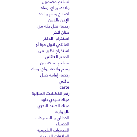
تسليم مضمون
ولادة، زواج، وفاة
اصلاح رسم ولادة
الإذن بالدفن
رخصة نقل جثة من
مكان لآخر
استخراج الدفتر
العائلي لأول مرة أو
استخراج نظير من
الدفتر العائلي
تسليم نسخة من
رسم ولادة، زواج، وفاة
رخصة إقامة حفل
عائلي
carte
رفع الفضلات المنزلية
ميناء سيدي داود
ميناء الصيد البحري
بالهوارية
الحدائق و المنتزهات
الخضراء
المحميات الطبيعية
العلاقات الخارجية