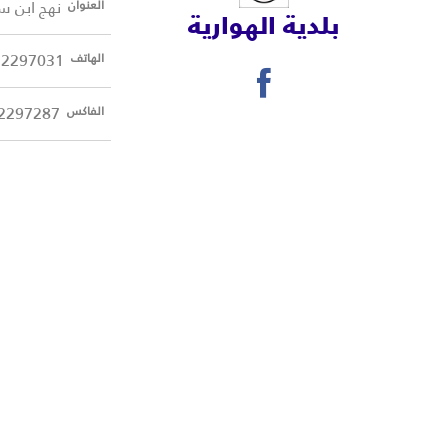
نهج ابن سينا 8045 ا
العنوان
بلدية الهوارية
72297031
الهاتف
2297287
الفاكس