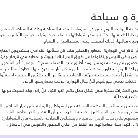
رة و سياحة
مدينة الهوارية اليوم على كل مقوّمات المدينة السياحية وخاصة السياحة البيئية و
ظرا لطبيعتها الخلاّبة وسحر شواطئها وصفاء بحرها وثراء مخزونها النّباتي ووجو
زمبرة قبالتها، لذلك أصبحت قِبلة المصطافين و السياح.
 الآثار في الهوارية المغاور والمحاجر فقد كان سكّانها القدامى يستخرجون الحجارة
م من باطن الأرض وينقلونها عن طريق البحر لبناء البيوت والمعابد في قرطاج وكرك
 الحصون في مدينة تونس. وقد أطلق عليها القدماء اسم “لاتومي” أي السّجون
لحدّ اليوم المغاور وقد صمّمت على شكل آبار تستخرج منها الحجارة أفقيّا عبر ف
لى شكل أعمدة مستطيلة مربّعة الجوانب. ولمّا غزا البيزنطيّون المنطقة استغلّوا
 كثكنات تحمي جيوشهم لأنّ جبال الهوارية عرفت بتضاريسها الوعرة.
ى المغارات صخرة على شكل جمل جاثم تثير انتباه كلّ زائر، وقد نسجت حولها عد
شعبية محليّة
لعديد من متساكني المنطقة السباحة في الشواطئ الرملية على غرار الشاطئ ا
الم وغيرها من الشواطئ الجميلة الأخرى، غير أن البعض الآخر وخاصة الشبان لا
متعتهم على حبات الرمل الذهبية، ويفضّلون المجازفة بالسباحة في الشواطئ
... لتبدأ رحلة مغامراتهم مع القفز من أعلى الصخور والغوص في الأعماق.