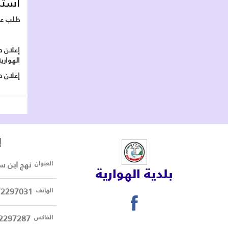
استشا
طلب ع
إعلان ط
الهواري
إعلان طلب عروض
إ
نهج ابن سينا 8045 ا
العنوان
بلدية الهوارية
72297031
الهاتف
2297287
الفاكس