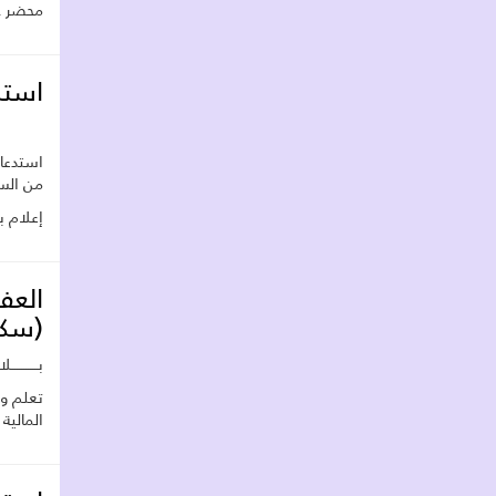
محضر ج
استدعاء
من السا
إعلام ب
(سك
بــــــــــــل
المالية لسنة 