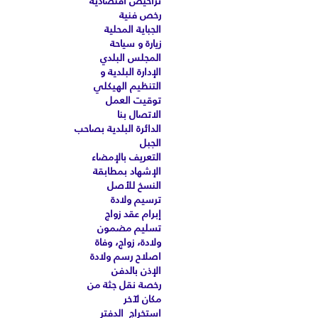
تراخيص اقتصادية
رخص فنية
الجباية المحلية
زيارة و سياحة
المجلس البلدي
الإدارة البلدية و
التنظيم الهيكلي
توقيت العمل
الاتصال بنا
الدائرة البلدية بصاحب
الجبل
التعريف بالإمضاء
الإشهاد بمطابقة
النسخ للأصل
ترسيم ولادة
إبرام عقد زواج
تسليم مضمون
ولادة، زواج، وفاة
اصلاح رسم ولادة
الإذن بالدفن
رخصة نقل جثة من
مكان لآخر
استخراج الدفتر