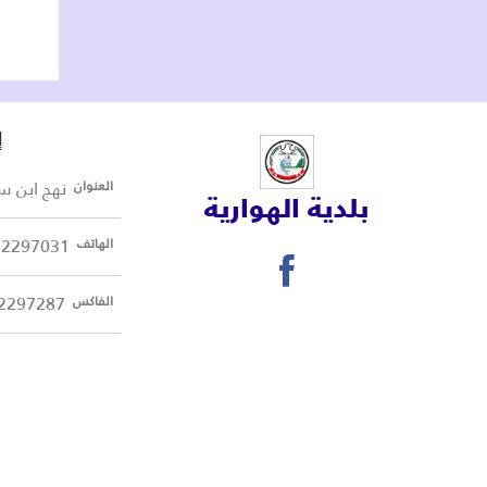
إ
نهج ابن سينا 8045 ا
العنوان
بلدية الهوارية
72297031
الهاتف
2297287
الفاكس