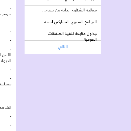
- مواف
معالجة الشكاوى بداية من سنة...
تتوفر ف
البرنامج السنوي التشاركي لسنة...
- مضمو
- توكي
جداول متابعة تنفيذ الصفقات
العومية
- نسخة
التالي
- ترخي
الأمن ا
الديوانة
- بينة 
- شهاد
مسلمة
- شهاد
- الاس
الشاهد
- ترخي
- ترخي