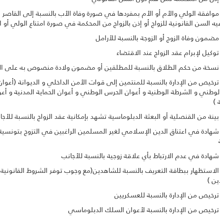
قة الولي والأم أو الأم بمفردها في صورة وفاة الأب بالنسبة إلى القاصر ا
يه السن القانونية للزواج أو إذن بالزواج من المحكمة في صورة امتناع الولي أو ا
ن وفاة الزوج أو الزوجة بالنسبة للأرامل
ل لإبرام عقد الزواج عند الاقتضاء
 من حكم الطلاق بالنسبة للمطلقين أو مضمون ولادة منصوص به على ال
ص من الإدارة بالنسبة للمنتمين إلى قوات الأمن الداخلي و الديوانة (أعوان
لوطني و الشرطة الوطنية و أعوان الحرس الوطني و أعوان الحماية المدنية و أع
 )
من القنصلية أو البعثة الدبلوماسية تشهد بإمكانية عقد الزواج بالنسبة للأجا
ة في اعتناق الدين الإسلامي لغير المسلمين الراغبين في التزوج بتونسية
ة في عدم الارتباط بأي علاقة زوجية بالنسبة للأجانب
تظهار ببطاقة التعريف بالنسبة للشاهدين(مع وجوب توفر الشروط القانونية ل
ين )
ص من الإدارة بالنسبة للعسكريين
ص من الإدارة بالنسبة لأعوان السلك الدبلوماسي