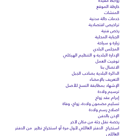
روابط مفيدة
خارطة الموقع
المنشات
خدمات حالة مدنية
تراخيص اقتصادية
رخص فنية
الجباية المحلية
زيارة و سياحة
المجلس البلدي
الإدارة البلدية و التنظيم الهيكلي
توقيت العمل
الاتصال بنا
الدائرة البلدية بصاحب الجبل
التعريف بالإمضاء
الإشهاد بمطابقة النسخ للأصل
ترسيم ولادة
إبرام عقد زواج
تسليم مضمون ولادة، زواج، وفاة
اصلاح رسم ولادة
الإذن بالدفن
رخصة نقل جثة من مكان لآخر
استخراج الدفتر العائلي لأول مرة أو استخراج نظير من الدفتر
العائلي