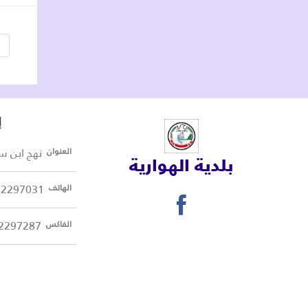
«
إ
نهج ابن سينا 8045 ا
العنوان
بلدية الهوارية
72297031
الهاتف
2297287
الفاكس