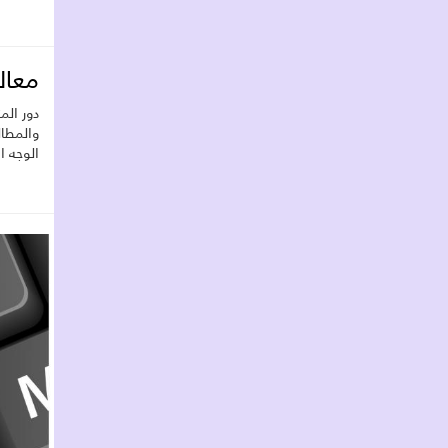
معال
دور ال
والمطا
الوجه ا