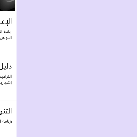
الإعلا
الأولى 
دليل
إش
التن
رزنامة ا