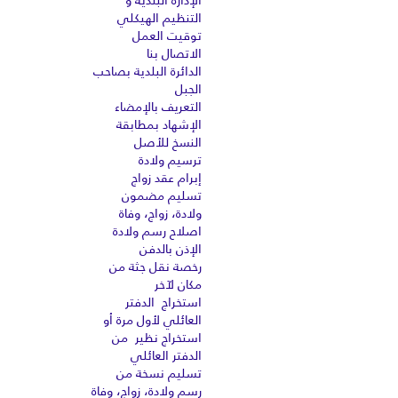
الإدارة البلدية و
التنظيم الهيكلي
توقيت العمل
الاتصال بنا
الدائرة البلدية بصاحب
الجبل
التعريف بالإمضاء
الإشهاد بمطابقة
النسخ للأصل
ترسيم ولادة
إبرام عقد زواج
تسليم مضمون
ولادة، زواج، وفاة
اصلاح رسم ولادة
الإذن بالدفن
رخصة نقل جثة من
مكان لآخر
استخراج الدفتر
العائلي لأول مرة أو
استخراج نظير من
الدفتر العائلي
تسليم نسخة من
رسم ولادة، زواج، وفاة